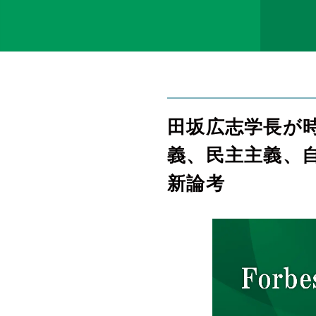
田坂広志学長が
義、民主主義、自
新論考