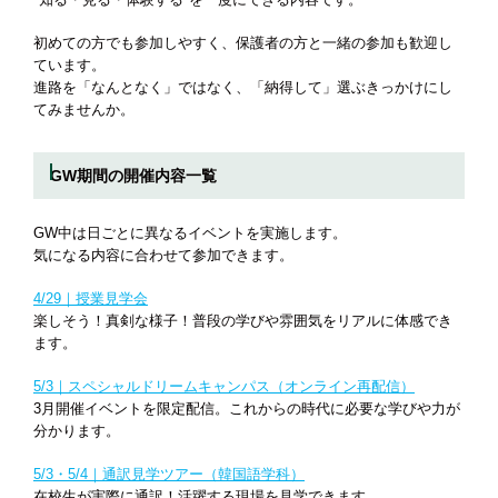
"知る・見る・体験する"を一度にできる内容です。
初めての方でも参加しやすく、保護者の方と一緒の参加も歓迎し
ています。
進路を「なんとなく」ではなく、「納得して」選ぶきっかけにし
てみませんか。
GW期間の開催内容一覧
GW中は日ごとに異なるイベントを実施します。
気になる内容に合わせて参加できます。
4/29｜授業見学会
楽しそう！真剣な様子！
普段の学びや雰囲気をリアルに体感でき
ます。
5/3｜スペシャルドリームキャンパス（オンライン再配信）
3月開催イベントを限定配信。これからの時代に必要な学びや力が
分かります。
5/3・5/4｜通訳見学ツアー（韓国語学科）
在校生が実際に通訳！活躍する現場を見学できます。