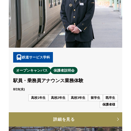
鉄道サービス学科
オープンキャンパス
保護者説明会
駅員・乗務員アナウンス業務体験
8/19(水)
高校1年生
高校2年生
高校3年生
留学生
既卒生
保護者様
詳細を見る