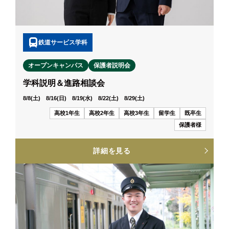
鉄道サービス学科
オープンキャンパス
保護者説明会
学科説明＆進路相談会
8/8(土) 8/16(日) 8/19(水) 8/22(土) 8/29(土)
高校1年生
高校2年生
高校3年生
留学生
既卒生
保護者様
詳細を見る