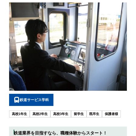
鉄道サービス学科
高校1年生
高校2年生
高校3年生
留学生
既卒生
保護者様
鉄道業界を目指すなら、職種体験からスタート！