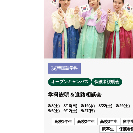
韓国語学科
オープンキャンパス
保護者説明会
学科説明＆進路相談会
8/8(土) 8/16(日) 8/19(水) 8/22(土) 8/29(土
9/5(土) 9/12(土) 9/27(日)
高校1年生
高校2年生
高校3年生
留学
既卒生
保護者