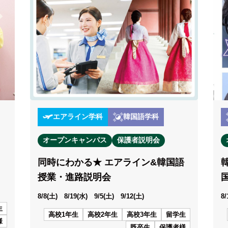
エアライン学科
韓国語学科
オープンキャンパス
保護者説明会
同時にわかる★ エアライン&韓国語
授業・進路説明会
)
8/8(土) 8/19(水) 9/5(土) 9/12(土)
8
生
高校1年生
高校2年生
高校3年生
留学生
様
既卒生
保護者様