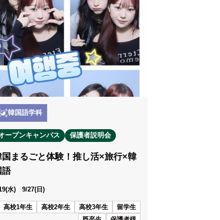
韓国語学科
オープンキャンパス
保護者説明会
韓国まるごと体験！推し活×旅行×韓
国語
/19(水) 9/27(日)
高校1年生
高校2年生
高校3年生
留学生
既卒生
保護者様