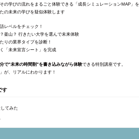
その学びの流れをまるごと体験できる「成長シミュレーションMAP」
たの未来の学びを疑似体験します
＆英語レベルをチェック！
ウル？釜山？ 行きたい大学を選んで未来体験
ぴったりの業界タイプを診断！
を描く「未来宣言シート」を完成
分で"未来の時間割"を書き込みながら体験
できる特別講座です。
」が、リアルにわかります！
です
験してみた
人