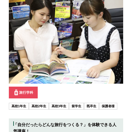
旅行学科
高校1年生
高校2年生
高校3年生
留学生
既卒生
保護者様
「自分だったらどんな旅行をつくる？」を体験できる人
気講座！