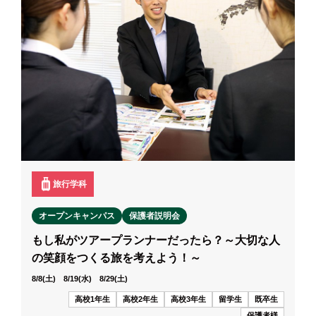
旅行学科
オープンキャンパス
保護者説明会
もし私がツアープランナーだったら？～大切な人
の笑顔をつくる旅を考えよう！～
8/8(土) 8/19(水) 8/29(土)
高校1年生
高校2年生
高校3年生
留学生
既卒生
保護者様