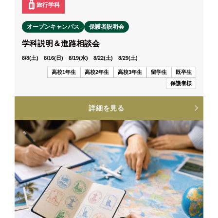
旅行学科
オープンキャンパス
保護者説明会
学科説明＆進路相談会
8/8(土) 8/16(日) 8/19(水) 8/22(土) 8/29(土)
高校1年生
高校2年生
高校3年生
留学生
既卒生
保護者様
詳細を見る