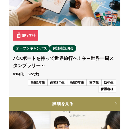
旅行学科
オープンキャンパス
保護者説明会
パスポートを持って世界旅行へ！✈️～世界一周ス
タンプラリー～
8/16(日) 8/22(土)
高校1年生
高校2年生
高校3年生
留学生
既卒生
保護者様
詳細を見る